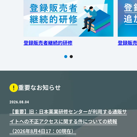
登録販売者継続的研修
登録販
重要なお知らせ
2026.08.04
【重要】旧：日本薬業研修センターが利用する通販サ
イトへの不正アクセスに関する件についての続報
（2026年8月4日17：00現在）