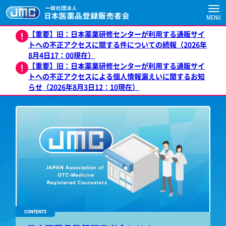
MENU
【重要】旧：日本薬業研修センターが利用する通販サイ
トへの不正アクセスに関する件についての続報（2026年
8月4日17：00現在）
【重要】旧：日本薬業研修センターが利用する通販サイ
トへの不正アクセスによる個人情報漏えいに関するお知
らせ（2026年8月3日12：10現在）
CONTENTS
CONTENTS